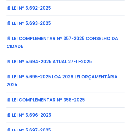
📄 LEI Nº 5.692-2025
📄 LEI Nº 5.693-2025
📄 LEI COMPLEMENTAR Nº 357-2025 CONSELHO DA
CIDADE
📄 LEI Nº 5.694-2025 ATUAL 27-11-2025
📄 LEI Nº 5.695-2025 LOA 2026 LEI ORÇAMENTÁRIA
2025
📄 LEI COMPLEMENTAR Nº 358-2025
📄 LEI Nº 5.696-2025
📄 LEI Nº 5.697-2025