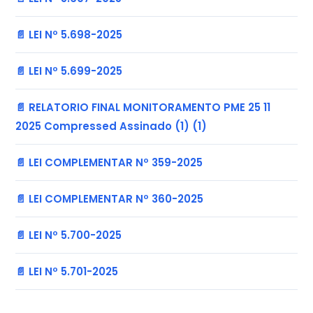
📄 LEI Nº 5.698-2025
📄 LEI Nº 5.699-2025
📄 RELATORIO FINAL MONITORAMENTO PME 25 11
2025 Compressed Assinado (1) (1)
📄 LEI COMPLEMENTAR Nº 359-2025
📄 LEI COMPLEMENTAR Nº 360-2025
📄 LEI Nº 5.700-2025
📄 LEI Nº 5.701-2025