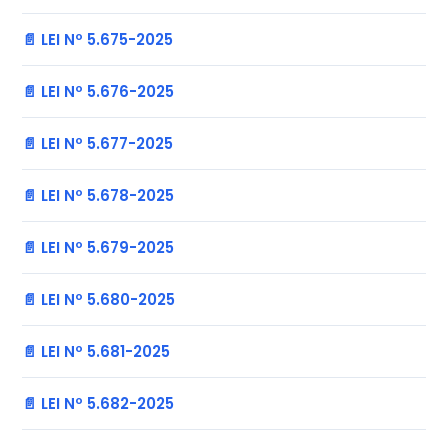
📄 LEI Nº 5.675-2025
📄 LEI Nº 5.676-2025
📄 LEI Nº 5.677-2025
📄 LEI Nº 5.678-2025
📄 LEI Nº 5.679-2025
📄 LEI Nº 5.680-2025
📄 LEI Nº 5.681-2025
📄 LEI Nº 5.682-2025