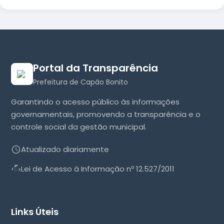
Portal da Transparência
Prefeitura de Capão Bonito
Garantindo o acesso público às informações
governamentais, promovendo a transparência e o
controle social da gestão municipal.
Atualizado diariamente
Lei de Acesso à Informação nº 12.527/2011
Links Úteis