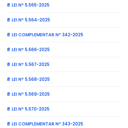
📄 LEI Nº 5.565-2025
📄 LEI Nº 5.564-2025
📄 LEI COMPLEMENTAR Nº 342-2025
📄 LEI Nº 5.566-2025
📄 LEI Nº 5.567-2025
📄 LEI Nº 5.568-2025
📄 LEI Nº 5.569-2025
📄 LEI Nº 5.570-2025
📄 LEI COMPLEMENTAR Nº 343-2025