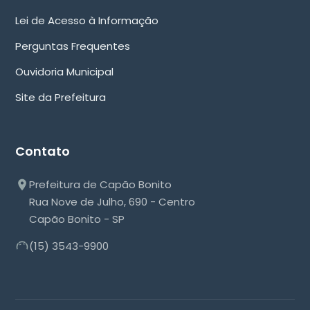
Lei de Acesso à Informação
Perguntas Frequentes
Ouvidoria Municipal
Site da Prefeitura
Contato
Prefeitura de Capão Bonito
Rua Nove de Julho, 690 - Centro
Capão Bonito - SP
(15) 3543-9900