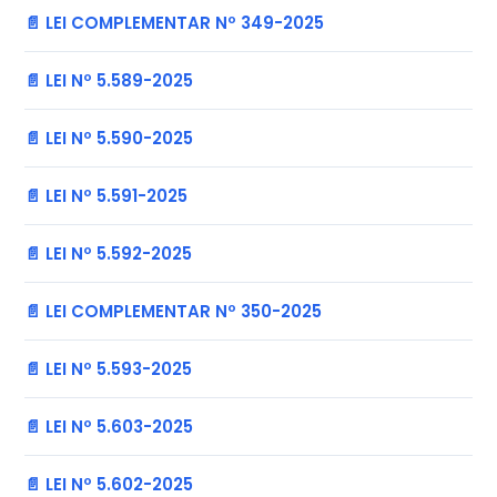
📄 LEI COMPLEMENTAR Nº 349-2025
📄 LEI Nº 5.589-2025
📄 LEI Nº 5.590-2025
📄 LEI Nº 5.591-2025
📄 LEI Nº 5.592-2025
📄 LEI COMPLEMENTAR Nº 350-2025
📄 LEI Nº 5.593-2025
📄 LEI Nº 5.603-2025
📄 LEI Nº 5.602-2025