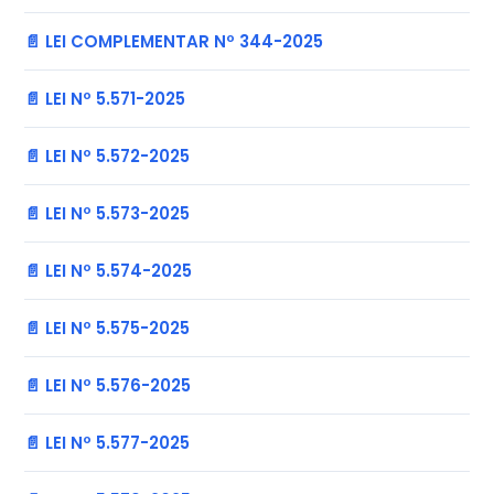
📄 LEI COMPLEMENTAR Nº 344-2025
📄 LEI Nº 5.571-2025
📄 LEI Nº 5.572-2025
📄 LEI Nº 5.573-2025
📄 LEI Nº 5.574-2025
📄 LEI Nº 5.575-2025
📄 LEI Nº 5.576-2025
📄 LEI Nº 5.577-2025