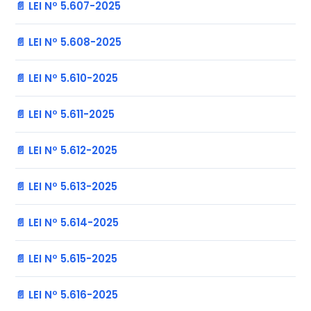
📄 LEI Nº 5.607-2025
📄 LEI Nº 5.608-2025
📄 LEI Nº 5.610-2025
📄 LEI Nº 5.611-2025
📄 LEI Nº 5.612-2025
📄 LEI Nº 5.613-2025
📄 LEI Nº 5.614-2025
📄 LEI Nº 5.615-2025
📄 LEI Nº 5.616-2025