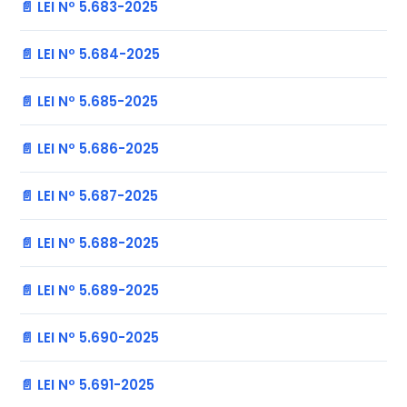
📄 LEI Nº 5.683-2025
📄 LEI Nº 5.684-2025
📄 LEI Nº 5.685-2025
📄 LEI Nº 5.686-2025
📄 LEI Nº 5.687-2025
📄 LEI Nº 5.688-2025
📄 LEI Nº 5.689-2025
📄 LEI Nº 5.690-2025
📄 LEI Nº 5.691-2025